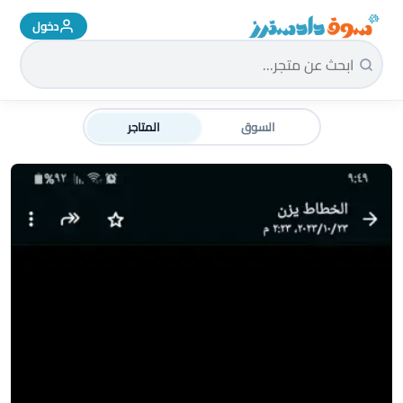
دخول
سوق دادسترز الرئيسية
السوق
المتاجر