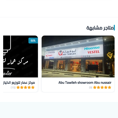
متاجر مشابهة
50%
Abu Tawileh showroom Abu nussair
مركز عمار لتوزيع الكيازر
(15)
(9)