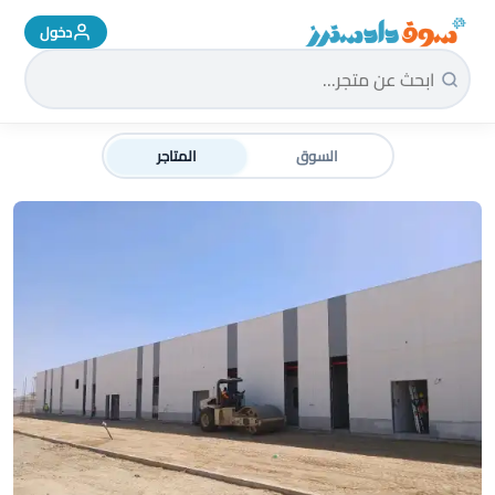
دخول
سوق دادسترز الرئيسية
السوق
المتاجر