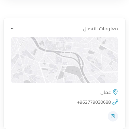
معلومات الاتصال
عمان
اضغط لتحميل الموقع
+962779030688
زيارة حساب المتجر على Instagram