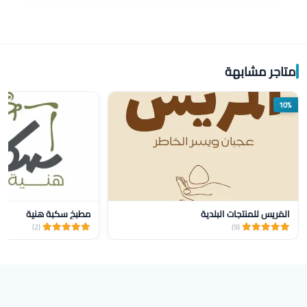
متاجر مشابهة
10%
المَريس للمنتجات البلدية
مطبخ سكبة هنية
(2)
(9)