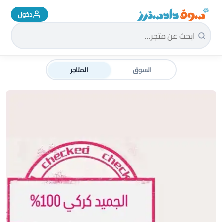
دخول
سوق دادسترز الرئيسية
السوق
المتاجر