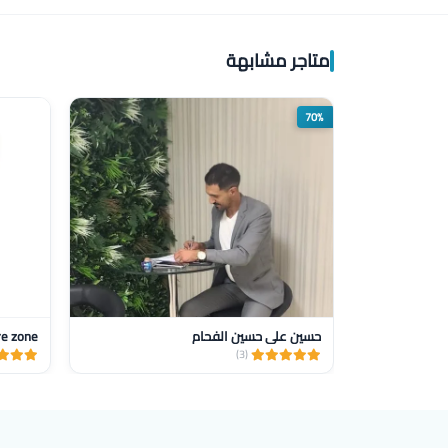
متاجر مشابهة
70%
حسين علي حسين الفحام
re zone
(3)