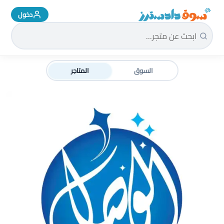
دخول
سوق دادسترز الرئيسية
السوق
المتاجر