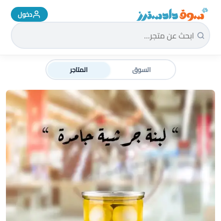
دخول
سوق دادسترز الرئيسية
السوق
المتاجر