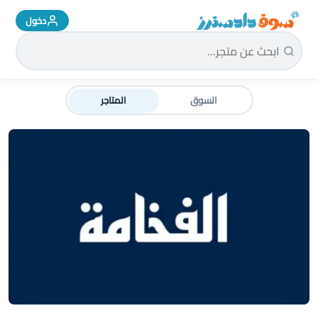
دخول
سوق دادسترز الرئيسية
السوق
المتاجر