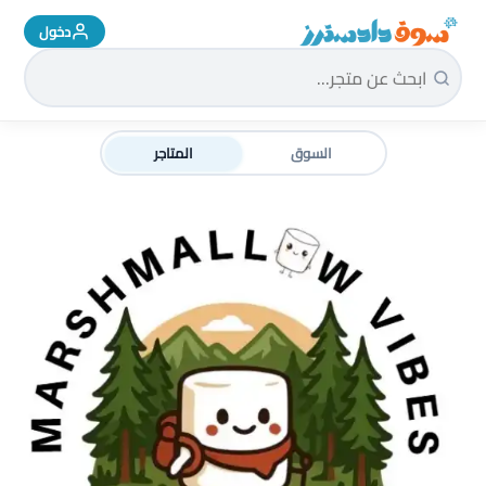
دخول
سوق دادسترز الرئيسية
السوق
المتاجر