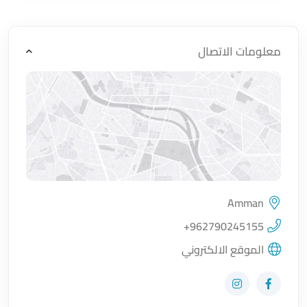
معلومات الاتصال
Amman
اضغط لتحميل الموقع
+962790245155
الموقع الالكتروني
زيارة حساب المتجر على Facebook-f
زيارة حساب المتجر على Instagram