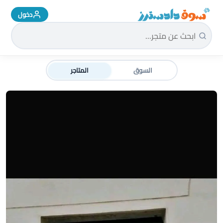
دخول
سوق دادسترز الرئيسية
السوق
المتاجر