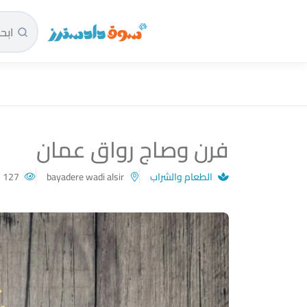
سوق دادسترز الرئيسية
فرن وصاج رواق عمان
الطعام والشراب
bayadere wadi alsir
127