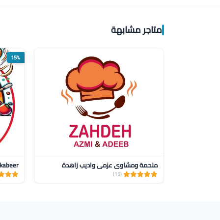
متاجر مشابهة
15%
ملحمة ومشاوي عزمي واديب زاهدة
Pizza alkabeer
(15)