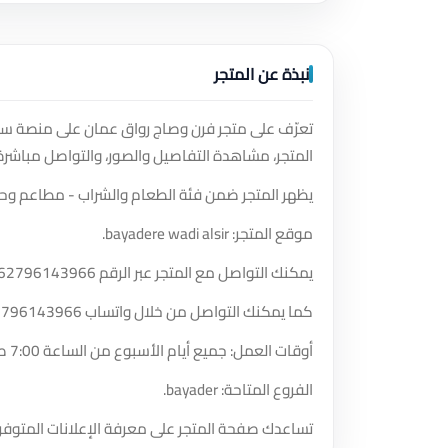
نبذة عن المتجر
تعرّف على متجر فرن وصاج رواق عمان على منصة سوق
المتجر، مشاهدة التفاصيل والصور، والتواصل مباشرة
يظهر المتجر ضمن فئة الطعام والشراب - مطاعم وحل
موقع المتجر: bayadere wadi alsir.
يمكنك التواصل مع المتجر عبر الرقم
62796143966
كما يمكنك التواصل من خلال واتساب
2796143966
أوقات العمل: جميع أيام الأسبوع من الساعة 7:00 صباحًا حتى الساعة 5:00 مساءً.
الفروع المتاحة: bayader.
تساعدك صفحة المتجر على معرفة الإعلانات المتوفر