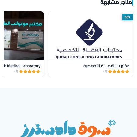
متاجر مشابهة
30%
مختبرات القضـــاة التخصصية
lab Medical Laboratory
(1)
(1)