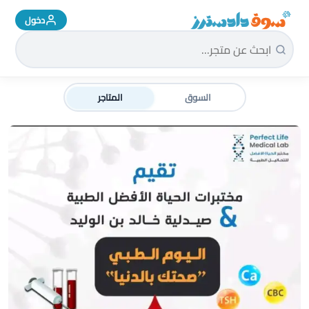
دخول
سوق دادسترز الرئيسية
السوق
المتاجر