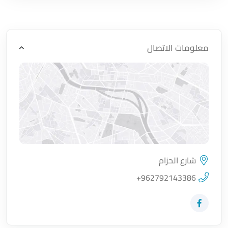
معلومات الاتصال
شارع الحزام
اضغط لتحميل الموقع
+962792143386
زيارة حساب المتجر على Facebook-f