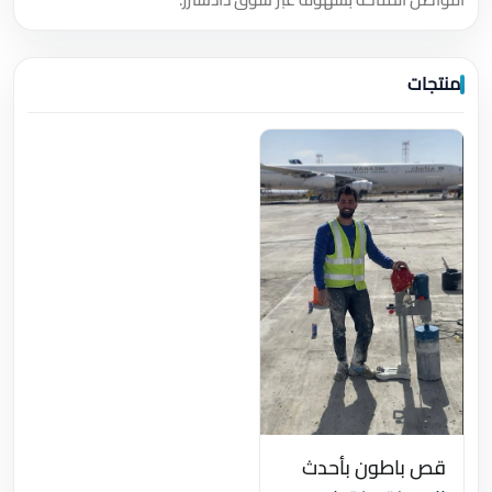
منتجات
قص باطون بأحدث