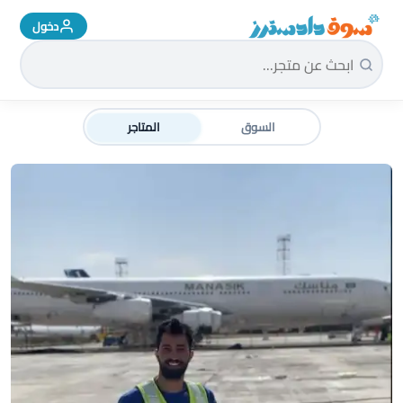
دخول
سوق دادسترز الرئيسية
السوق
المتاجر