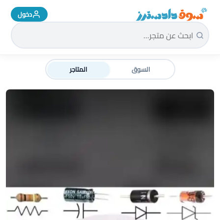
دخول
سوق دادسترز الرئيسية
السوق
المتاجر