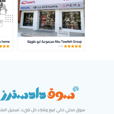
Abu Tawileh Group مجموعة ابو طويلة
a home
(12)
سوق محلي ذكي لبيع وشراء كل شيء. تسجيل المتاج