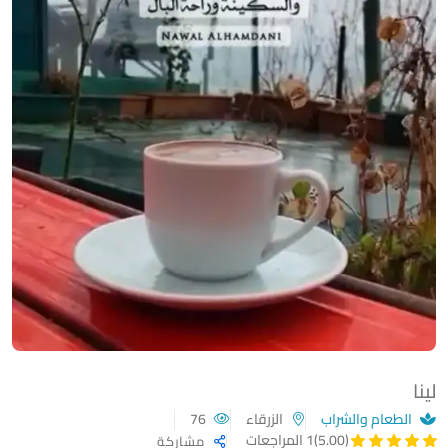
لينا
الطعام والشراب
الزرقاء
76
(5.00)
1 المراجعات
مشاركة