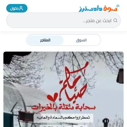
دخول
سوق دادسترز الرئيسية
السوق
المتاجر