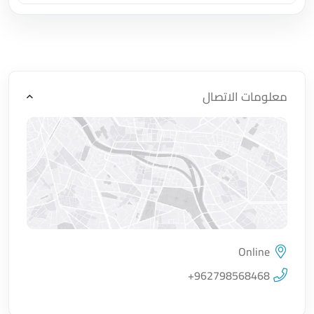
اضغط لتحميل الموقع
معلومات الاتصال
Online
اضغط لتحميل الموقع
+962798568468