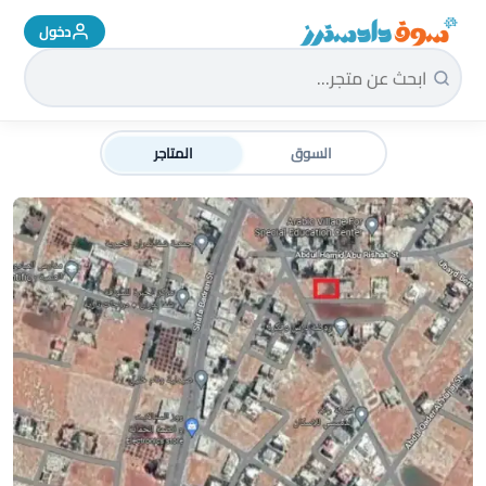
دخول
سوق دادسترز الرئيسية
السوق
المتاجر