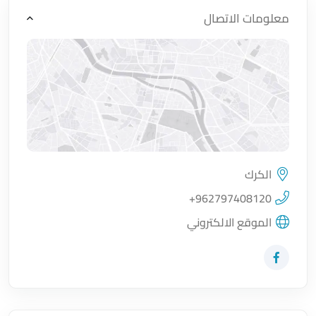
معلومات الاتصال
الكرك
اضغط لتحميل الموقع
+962797408120
الموقع الالكتروني
زيارة حساب المتجر على Facebook-f