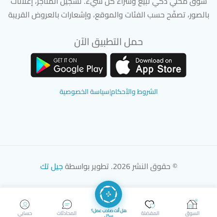
سوق محلي ذكي لبيع وشراء كل شيء. تسجيل المتاجر، إعلانات
بالصور، تصفّح حسب الفئات والموقع، وإشعارات بالعروض القريبة
حمل التطبيق الآن
تحميل تطبيق سوق دادسترز من App Store
تحميل تطبيق سوق دادسترز من 
الشروط والأحكام
|
سياسة الخصوصية
© حقوق النشر 2026. تطوير بواسطة
جيل تك
هل أنت صاحب عمل؟
السوق
المفضلة
المحادثات
حسابي
سجّل