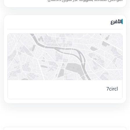
الأفرع
7circl
اضغط لتحميل الموقع