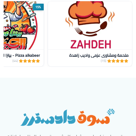
15%
ملحمة ومشاوي عزمي واديب زاهدة
Pizza alkabeer - بيتزا الكبير
(44)
(15)