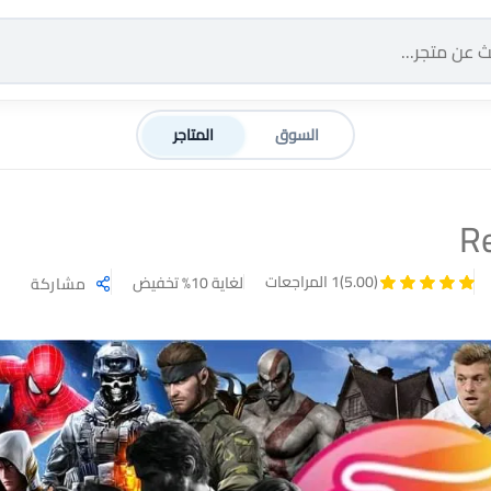
السوق
المتاجر
R
(5.00)
1 المراجعات
لغاية 10% تخفيض
مشاركة