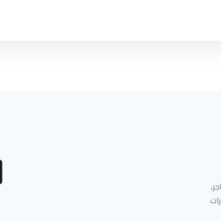
ر،
رات