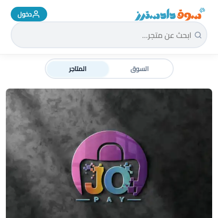
دخول
سوق دادسترز الرئيسية
السوق
المتاجر