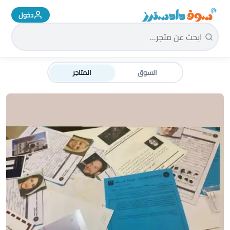
دخول
سوق دادسترز الرئيسية
السوق
المتاجر