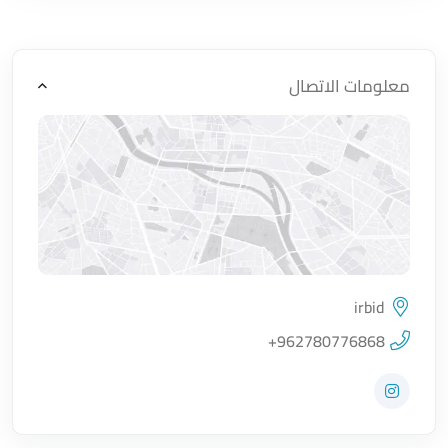
معلومات الاتصال
irbid
اضغط لتحميل الموقع
+962780776868
زيارة حساب المتجر على Instagram