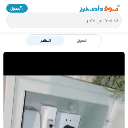
دخول
سوق دادسترز الرئيسية
السوق
المتاجر