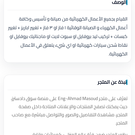
الوصف
القيام بجميع الأعمال الكهربائية من صيانة و تأسيس وكافة
أعمال الكهرباء و الصيانة الوقائية ١ فاز او ٣ فاز + تغيير اباريز + تغيير
كبسات + تركيب ليد بروفايل او سبوت لايت او ماجناتيك بروفايل او
نقاط شحن سيارات كهربائية او اي شيء يتعلق في الأعمال
الكهربائية.
نبذة عن المتجر
تعرّف على متجر Eng-Ahmad Masoud على منصة سوق دادسترز،
حيث يمكنك تصفح المنتجات والإعلانات المتاحة داخل صفحة
المتجر، مشاهدة التفاصيل والصور، والتواصل مباشرة مع صاحب
المتجر.
يظهر المتجر ضمن فئة عالم المنزل - كهربائيات وإنارة.