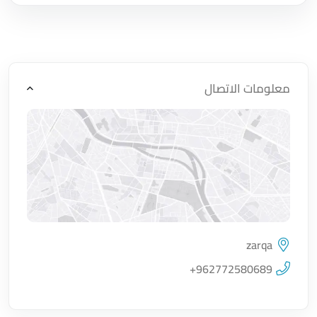
معلومات الاتصال
zarqa
اضغط لتحميل الموقع
+962772580689