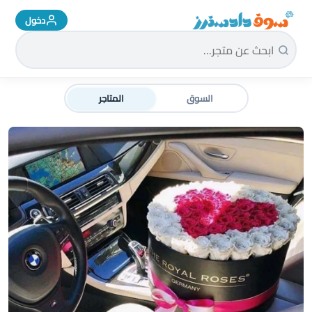
دخول
سوق دادسترز الرئيسية
السوق
المتاجر