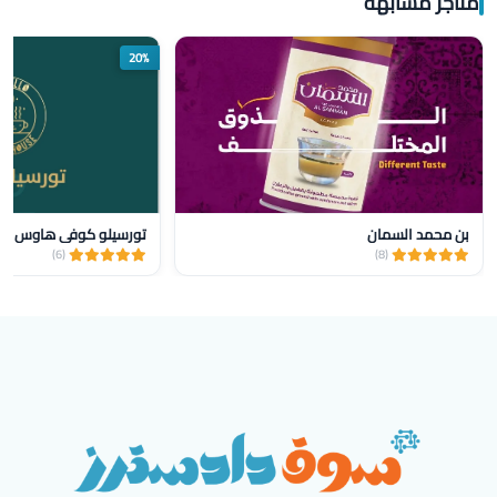
متاجر مشابهة
20%
بن محمد السمان
تورسيلو كوفي هاوس
(6)
(8)