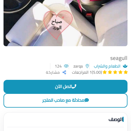
seagull
الطعام والشراب
zarqa
124
(5.00)
1 المراجعات
مشاركة
اتصل الآن
محادثة مع صاحب المتجر
الوصف