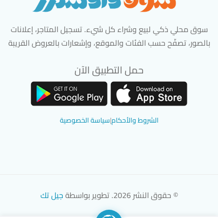
سوق محلي ذكي لبيع وشراء كل شيء. تسجيل المتاجر، إعلانات
بالصور، تصفّح حسب الفئات والموقع، وإشعارات بالعروض القريبة
حمل التطبيق الآن
تحميل تطبيق سوق دادسترز من App Store
تحميل تطبيق سوق دادسترز من 
الشروط والأحكام
|
سياسة الخصوصية
© حقوق النشر 2026. تطوير بواسطة
جيل تك