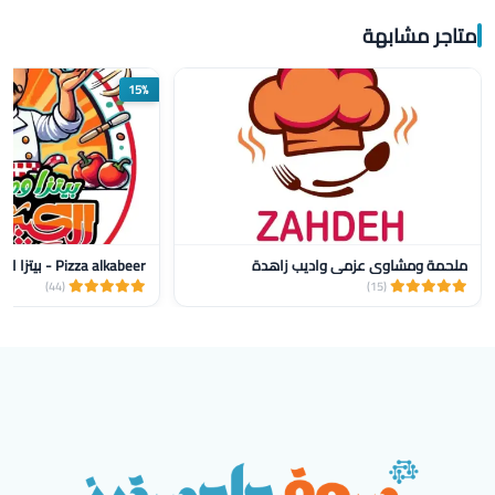
متاجر مشابهة
15%
ملحمة ومشاوي عزمي واديب زاهدة
Pizza alkabeer - بيتزا الكبير
(44)
(15)