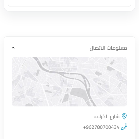
اضغط لتحميل الموقع
معلومات الاتصال
شارع الكرامه
اضغط لتحميل الموقع
+962780700434