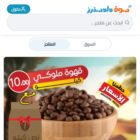
دخول
سوق دادسترز الرئيسية
السوق
المتاجر