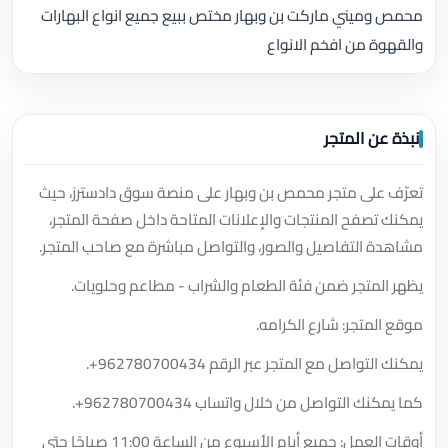
محمص وميني ماركت بن وبهار مختص ببيع جميع انواع البهارات
والقهوة من افخم الانواع
نبذة عن المتجر
تعرّف على متجر محمص بن وبهار على منصة سوق دادسترز، حيث
يمكنك تصفح المنتجات والإعلانات المتاحة داخل صفحة المتجر،
مشاهدة التفاصيل والصور، والتواصل مباشرة مع صاحب المتجر.
يظهر المتجر ضمن فئة الطعام والشراب - مطاعم وحلويات.
موقع المتجر: شارع الكرامه.
يمكنك التواصل مع المتجر عبر الرقم
+962780700434
.
كما يمكنك التواصل من خلال واتساب
+962780700434
.
أوقات العمل: جميع أيام الأسبوع من الساعة 11:00 صباحًا حتى