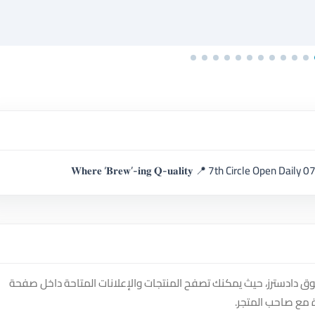
𝐖𝐡𝐞𝐫𝐞 ‘𝐁𝐫𝐞𝐰’-𝐢𝐧𝐠 𝐐-𝐮𝐚𝐥𝐢𝐭𝐲 📍 7th Circle Op
The-Q Coffee Ho على منصة سوق دادسترز، حيث يمكنك تصفح المنتجات والإعلانات المتاحة داخل صفحة
 مع صاحب المتجر.