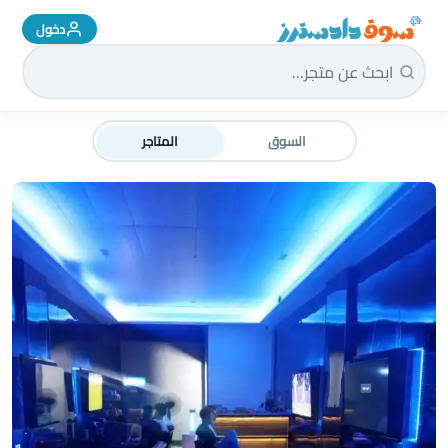
دخول
سوق دادسترز الرئيسية
السوق
المتاجر