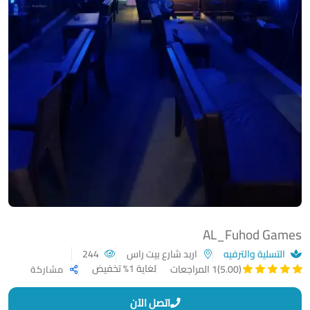
AL_Fuhod Games
التسلية والترفيه
اربد شارع بيت راس
244
لغاية 1% تخفيض
(5.00)
1 المراجعات
مشاركة
اتصل الآن