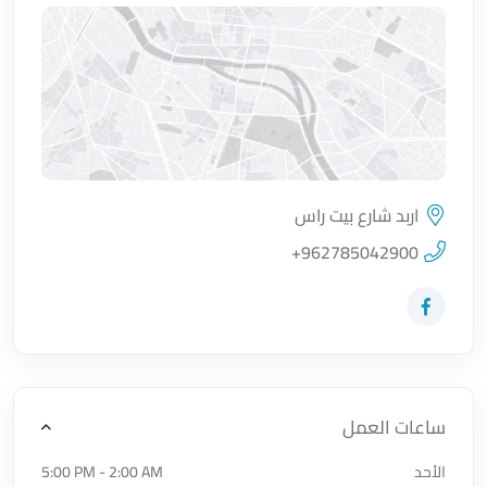
اربد شارع بيت راس
اضغط لتحميل الموقع
+962785042900
زيارة حساب المتجر على Facebook-f
ساعات العمل
الأحد
5:00 PM - 2:00 AM