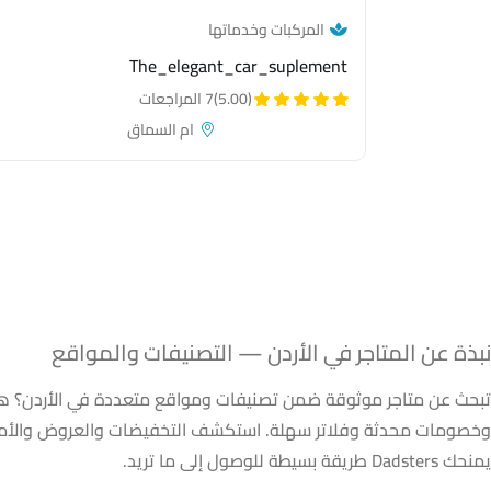
— category link
المركبات وخدماتها
The_elegant_car_suplement
(5.00)
7 المراجعات
ام السماق
لمتاجر في الأردن — 
نبذة عن المتاجر في الأردن — التصنيفات والمواقع
تبحث عن متاجر موثوقة ضمن تصنيفات ومواقع متعددة في الأردن؟ هذ
وخصومات محدثة وفلاتر سهلة. استكشف التخفيضات والعروض والأماكن 
يمنحك Dadsters طريقة بسيطة للوصول إلى ما تريد.