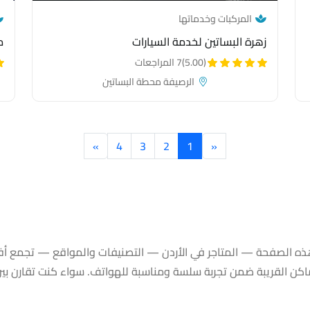
— category link
المركبات وخدماتها
زهرة البساتين لخدمة السيارات
م
(5.00)
7 المراجعات
الرصيفة محطة البساتين
»
4
3
2
1
«
التصنيفات والمواقع |
ه الصفحة — المتاجر في الأردن — التصنيفات والمواقع — تجمع أفض
القريبة ضمن تجربة سلسة ومناسبة للهواتف. سواء كنت تقارن بين ال