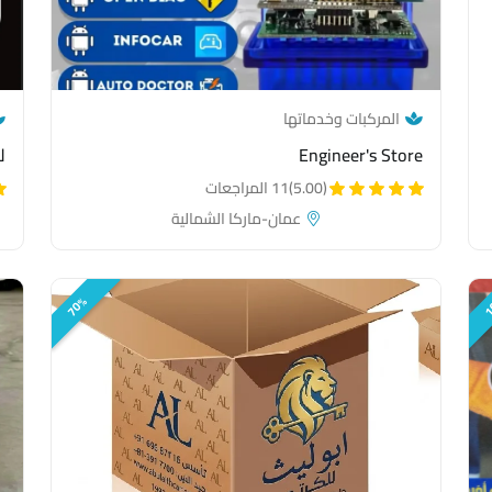
— category link
المركبات وخدماتها
Engineer's Store
ل
(5.00)
11 المراجعات
عمان-ماركا الشمالية
70%
1