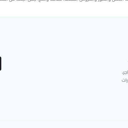
ر،
رات