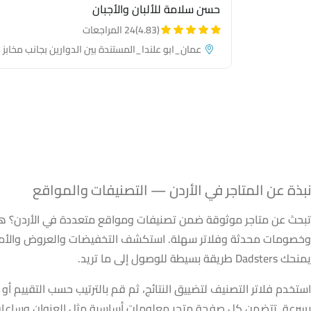
حسن سلامة للألبان والأجبان
(4.83)
24 المراجعات
عمان_ابو علندا_المستندة بين الدوارين بجانب مخابز
انوار مكه
لمتاجر في الأردن — 
نبذة عن المتاجر في الأردن — التصنيفات والمواقع
تبحث عن متاجر موثوقة ضمن تصنيفات ومواقع متعددة في الأردن؟ هذ
وخصومات محدثة وفلاتر سهلة. استكشف التخفيضات والعروض والأماكن 
يمنحك Dadsters طريقة بسيطة للوصول إلى ما تريد.
استخدم فلاتر التصنيف لتضييق النتائج، ثم قم بالترتيب حسب التقييم أ
بسرعة. تتضمن كل صفحة متجر معلومات أساسية مثل العنوان وساعات 