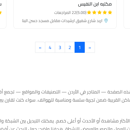
مكتبه ابن النفيس
س
(5.00)
22 المراجعات
اربد شارع شفيق ارشيدات مقابل مسجد حسن البنا
»
4
3
2
1
«
التصنيفات والمواقع |
ه الصفحة — المتاجر في الأردن — التصنيفات والمواقع — تجمع أفض
القريبة ضمن تجربة سلسة ومناسبة للهواتف. سواء كنت تقارن بين ال
و الأكثر مشاهدة أو الأحدث أو أعلى خصم. يمكنك التبديل بين الشبكة 
العمل والصور والعروض النشطة. هدفنا واضح: جعل البحث عن أفضل ا