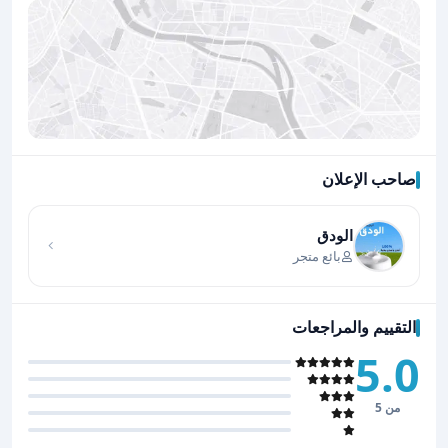
صاحب الإعلان
اضغط لتحميل الموقع
الودق
بائع متجر
التقييم والمراجعات
5.0
من 5