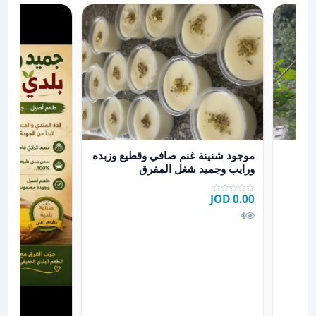
ن بلدي
عرض تفاصيل موجود شنينة غنم صافي وقطيع وزبده ورايب
موجود شنينة غنم صافي وقطيع وزبده
ورايب وجميد شغل المفرق
0.00 JOD
4