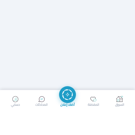
إرسال رسالة
إجراء مكالمة
السوق
المفضلة
أضف إعلان
المحادثات
حسابي