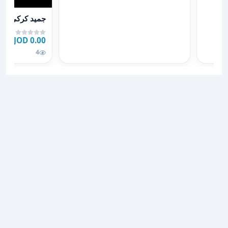
عرض تفاصيل جم
جميد كركي وس
0.00 JOD
4