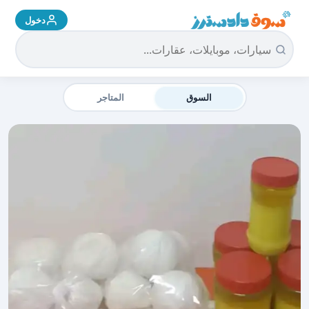
دخول
سوق دادسترز الرئيسية
السوق
المتاجر