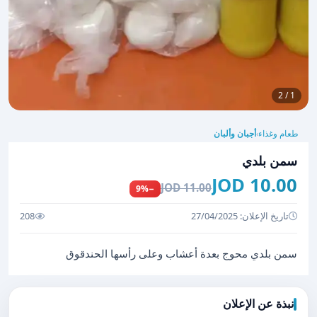
1 / 2
طعام وغذاء
أجبان وألبان
›
سمن بلدي
10.00 JOD
11.00 JOD
−9%
تاريخ الإعلان: 27/04/2025
208
سمن بلدي محوج بعدة أعشاب وعلى رأسها الحندقوق
نبذة عن الإعلان