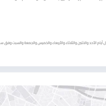
إعلان مقدم من مياه ازاليا Azalia. يعمل مياه ازاليا Azalia خلال أيام الأحد والاثنين والثلاثاء والأربعاء والخميس والجمعة والسبت و