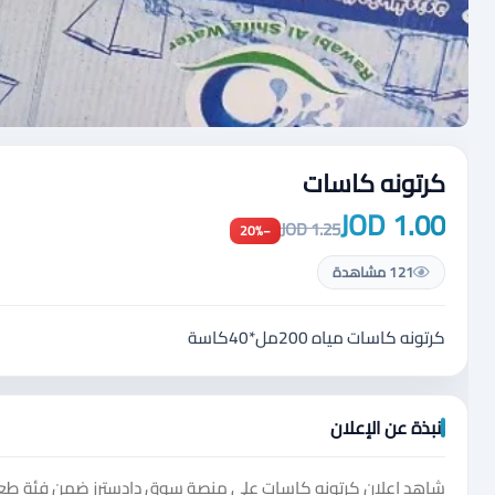
كرتونه كاسات
1.00 JOD
1.25 JOD
−20%
121 مشاهدة
كرتونه كاسات مياه 200مل*40كاسة
نبذة عن الإعلان
شاهد إعلان كرتونه كاسات على منصة سوق دادسترز ضمن فئة طعام