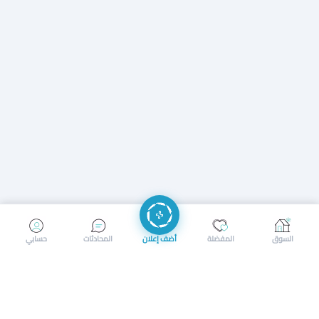
إرسال رسالة
إجراء مكالمة
السوق
المفضلة
أضف إعلان
المحادثات
حسابي