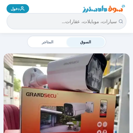
دخول
سوق دادسترز الرئيسية
السوق
المتاجر