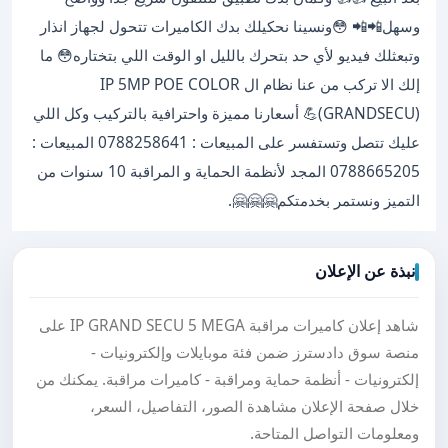
وسهل📲📲 😳ونسينا نحكيلك بدك الكاميرات تتحول لجهاز انذار
وتبعثلك فيديو لأي حد بتحرك بالليل او الوقت اللي بتختاره😳 ما
إلك الا تركب من عنا نظام ال IP 5MP POE COLOR
(GRANDSECU)💪 أسعارنا مميزة واحترافية بالتركيب وكل اللي
عليك تتصل وتستفسر على المبيعات : 0788258641 المبيعات :
0788665205 المجد لأنظمة الحماية و المراقبة 10 سنوات من
التميز ونستمر بخدمتكم🤗🤗🤗.
نبذة عن الإعلان
شاهد إعلان كاميرات مراقبة IP GRAND SECU 5 MEGA على
منصة سوق دادسترز ضمن فئة موبايلات وإلكترونيات -
إلكترونيات - أنظمة حماية ومراقبة - كاميرات مراقبة. يمكنك من
خلال صفحة الإعلان مشاهدة الصور، التفاصيل، السعر،
ومعلومات التواصل المتاحة.