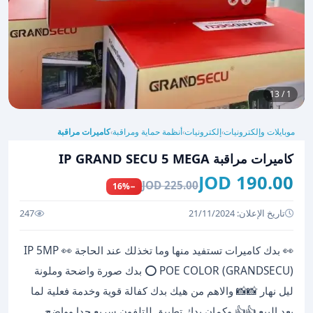
1 / 13
موبايلات وإلكترونيات
إلكترونيات
أنظمة حماية ومراقبة
كاميرات مراقبة
›
›
›
كاميرات مراقبة IP GRAND SECU 5 MEGA
190.00 JOD
225.00 JOD
−16%
تاريخ الإعلان: 21/11/2024
247
👀 بدك كاميرات تستفيد منها وما تخذلك عند الحاجة 👀 IP 5MP
POE COLOR (GRANDSECU) ⭕ بدك صورة واضحة وملونة
ليل نهار 📸📸 والاهم من هيك بدك كفالة قوية وخدمة فعلية لما
بعد البيع 👍👍 وكمان بدك تطبيق للتلفون سريع جدا وواضح