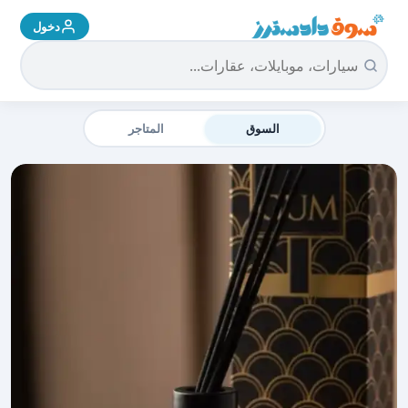
دخول
سوق دادسترز الرئيسية
السوق
المتاجر