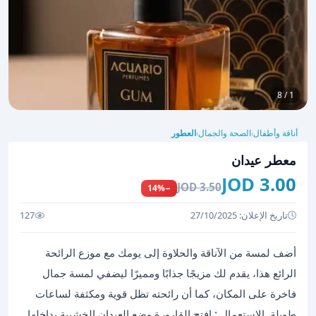
1 / 8
أناقة وأطفال
الصحة والجمال
العطور
›
›
معطر عيدان
3.00 JOD
3.50 JOD
−14%
تاريخ الإعلان: 27/10/2025
127
أضف لمسة من الآناقة والحلاوة إلى يومك مع موزع الرائحة
الرائع هذا، يقدم لك مزيجًا جذابًا ومميرًا ليضفي لمسة جمال
فاخرة على المكان، كما أن رائحته تظل قوية ومكثفة لساعات
طويلة. الاستعمال : افتح القارورة وضع العيدان الخشبية بداخلها