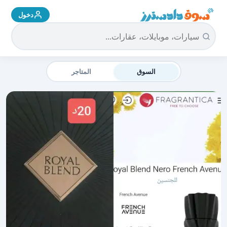
دخول
سوق دادسترز الرئيسية
السوق
المتاجر