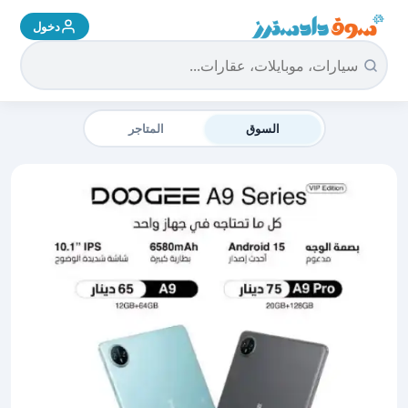
دخول
سوق دادسترز الرئيسية
السوق
المتاجر