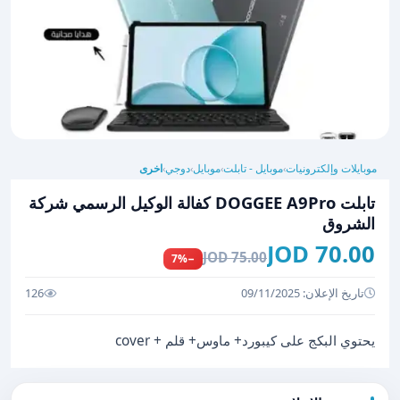
موبايلات وإلكترونيات
موبايل - تابلت
موبايل
دوجي
اخرى
›
›
›
›
تابلت DOGGEE A9Pro كفالة الوكيل الرسمي شركة
الشروق
70.00 JOD
75.00 JOD
−7%
تاريخ الإعلان: 09/11/2025
126
يحتوي البكج على كيبورد+ ماوس+ قلم + cover