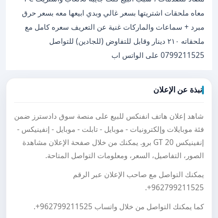
معاه ملحقات اشتريتها بسعر غالي وبدي ابيعها معه بسعر حرق
مبرد + سماعات والماركات غنية عن التعريف سعره كامل مع
ملحقاته ٢١٠ دينار وقابل للتفاوض (للجادين) للتواصل
0799211525 على الواتس اب
نبذة عن الإعلان
شاهد إعلان هاتف انفنكس للبيع على منصة سوق دادسترز ضمن
فئة موبايلات وإلكترونيات - موبايل - تابلت - موبايل - إنفينيكس -
إنفينيكس GT 20 برو. يمكنك من خلال صفحة الإعلان مشاهدة
الصور، التفاصيل، السعر، ومعلومات التواصل المتاحة.
يمكنك التواصل مع صاحب الإعلان عبر الرقم
.
+962799211525
كما يمكنك التواصل من خلال واتساب
+962799211525
.