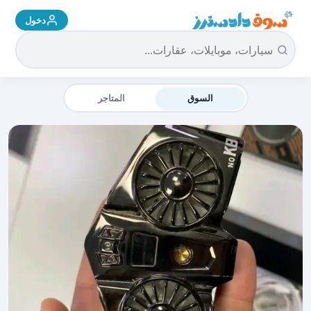
دخول
سوق دادسترز الرئيسية
السوق
المتاجر