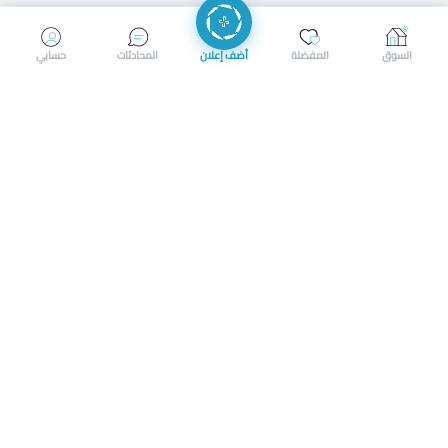
إرسال رسالة
إجراء مكالمة
السوق
المفضلة
أضف إعلان
المحادثات
حسابي
سوق محلي ذكي لبيع وشراء كل شيء. تسجيل المتاجر، إعلانات
بالصور، تصفّح حسب الفئات والموقع، وإشعارات بالعروض القريبة
حمل التطبيق الآن
تحميل تطبيق سوق دادسترز من App Store
تحميل تطبيق سوق دادسترز من 