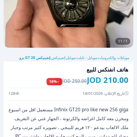
1 / 11
موبايلات وإلكترونيات
موبايل - تابلت
موبايل
إنفينيكس
إنفينيكس GT 20 برو
›
›
›
›
هاتف انفنكس للبيع
210.00 JOD
250.00 JOD
−16%
تاريخ الإعلان: 14/01/2026
128
‏Infinix GT20 pro like new 256 giga مستعمل اقل من اسبوع
ومخزن معه كامل اغراضه والكرتونة ، الجهاز غني عن التعريف
ملك الالعاب بيدعم ١٢٠ فريم للببجي ، تصويره كثير مرتب وجبار
مضاد للصدمات ، سبب البيع كنت جايبه للالعاب واشتريت PC