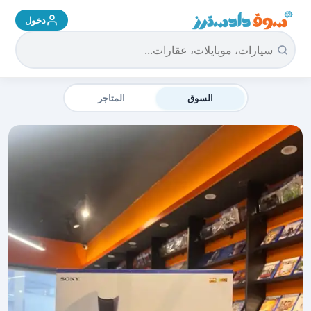
دخول
سوق دادسترز الرئيسية
السوق
المتاجر