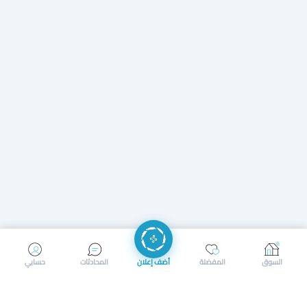
إرسال رسالة
إجراء مكالمة
السوق
المفضلة
أضف إعلان
المحادثات
حسابي