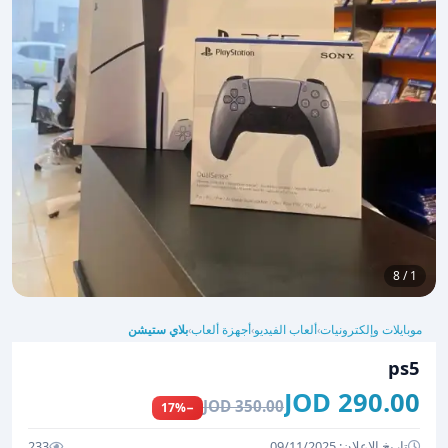
1 / 8
موبايلات وإلكترونيات
ألعاب الفيديو
أجهزة ألعاب
بلاي ستيشن
›
›
›
ps5
290.00 JOD
350.00 JOD
−17%
تاريخ الإعلان: 09/11/2025
233