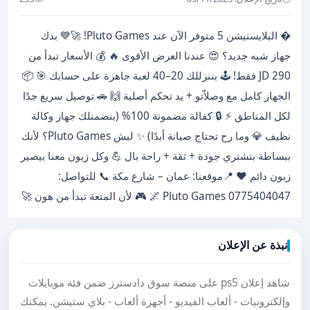
� البلايستيشن 5 متوفر الآن عند Pluto Games! 🚀💙 بدك
جهاز شبه جديد؟ 😍 عندنا العرض الأقوى 🔥 💰 الأسعار تبدأ من
290 JD فقط! 🕹️ بننزللك 20–40 لعبة جاهزة على حسابك 🎯 📦
الجهاز كامل مع وصلاّتو + يد تحكم أصلية 🙌 🚗 توصيل سريع جدًا
لكل المناطق ⚡ 🔒 كفالة مضمونة 100% (بنضمنلك جهاز وكالة
نظيف 💎 وما رح تحتاج صيانة أبدًا) ✨ ليش Pluto Games؟ لأنك
ببساطة بتشتري جودة + ثقة + راحة بال 💪 وكل زبون معنا بيصير
زبون دائم ❤️ 📍موقعنا: عمان – شارع مكة 📞 للتواصل:
0775404047 Pluto Games 🌌 🎮 لأن المتعة تبدأ من هون 🚀
نبذة عن الإعلان
شاهد إعلان ps5 على منصة سوق دادسترز ضمن فئة موبايلات
وإلكترونيات - ألعاب الفيديو - أجهزة ألعاب - بلاي ستيشن. يمكنك