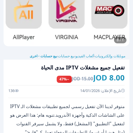
1 / 8
موبايلات وإلكترونيات
ألعاب الفيديو
بيع حسابات
بيع حسابات - اخرى
›
›
›
تفعيل جميع مشغلات IPTV مدى الحياة
8.00 JOD
15.00 JOD
−47%
تاريخ الإعلان: 14/01/2026
136
متوفر لدينا الآن تفعيل رسمي لجميع تطبيقات مشغلات الـ IPTV
على الشاشات الذكية وأجهزة الأندرويد. ​تنويه هام: هذا العرض هو
لتفعيل "التطبيق" (المشغل) فقط، ولا يشمل سيرفر القنوات
(مثل هيدرا أو غيره). التطبيقات المفعلة تعمل كـ "قارئ"