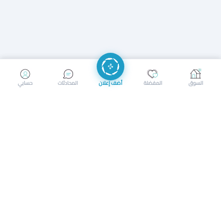
إرسال رسالة
إجراء مكالمة
السوق
المفضلة
أضف إعلان
المحادثات
حسابي
سوق محلي ذكي لبيع وشراء كل شيء. تسجيل المتاجر، إعلانات
بالصور، تصفّح حسب الفئات والموقع، وإشعارات بالعروض القريبة