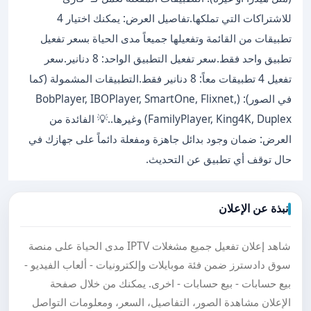
للاشتراكات التي تملكها. ​تفاصيل العرض: يمكنك اختيار 4
تطبيقات من القائمة وتفعيلها جميعاً مدى الحياة بسعر تفعيل
تطبيق واحد فقط. ​سعر تفعيل التطبيق الواحد: 8 دنانير. ​سعر
تفعيل 4 تطبيقات معاً: 8 دنانير فقط. ​التطبيقات المشمولة (كما
في الصور): (BobPlayer, IBOPlayer, SmartOne, Flixnet,
FamilyPlayer, King4K, Duplex) وغيرها.. ​💡 الفائدة من
العرض: ضمان وجود بدائل جاهزة ومفعلة دائماً على جهازك في
حال توقف أي تطبيق عن التحديث.
نبذة عن الإعلان
شاهد إعلان تفعيل جميع مشغلات IPTV مدى الحياة على منصة
سوق دادسترز ضمن فئة موبايلات وإلكترونيات - ألعاب الفيديو -
بيع حسابات - بيع حسابات - اخرى. يمكنك من خلال صفحة
الإعلان مشاهدة الصور، التفاصيل، السعر، ومعلومات التواصل