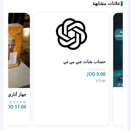
إعلانات مشابهة
عرض تفاصيل حساب شات جي بي تي
حساب شات جي بي تي
0.00 JOD
111
عرض تفاصيل جهاز أتاري me
جهاز أتاري Super 8 Bit Game
11.00 JOD