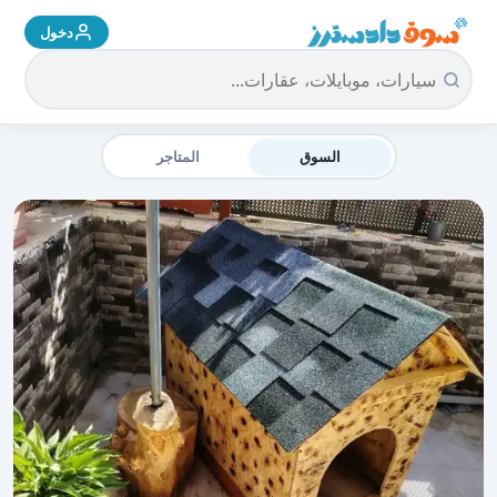
دخول
سوق دادسترز الرئيسية
السوق
المتاجر