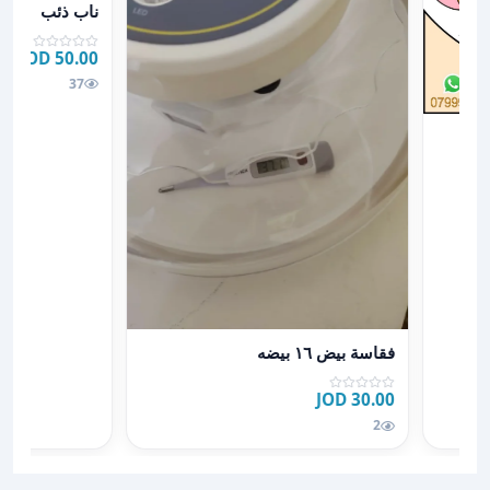
ناب ذئب
50.00 JOD
37
الصغيرة
عرض تفاصيل فقاسة بيض ١٦ بيضه
فقاسة بيض ١٦ بيضه
30.00 JOD
2