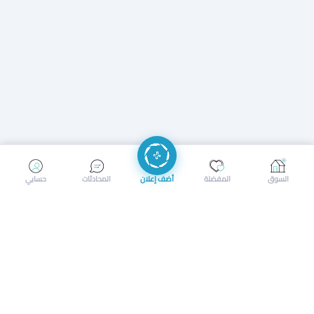
إرسال رسالة
إجراء مكالمة
السوق
المفضلة
أضف إعلان
المحادثات
حسابي