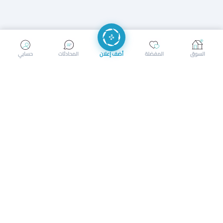
إرسال رسالة
إجراء مكالمة
السوق
المفضلة
أضف إعلان
المحادثات
حسابي
سوق محلي ذكي لبيع وشراء كل شيء. تسجيل المتاجر، إعلانات
بالصور، تصفّح حسب الفئات والموقع، وإشعارات بالعروض القريبة
حمل التطبيق الآن