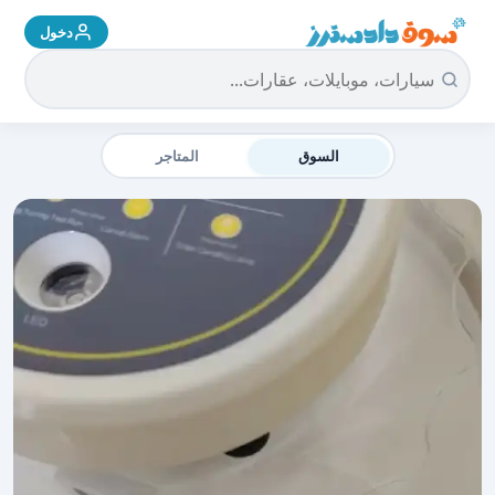
دخول
سوق دادسترز الرئيسية
السوق
المتاجر