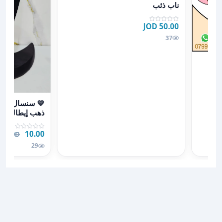
ناب ذئب
50.00 JOD
37
الصغيرة
عرض تفاصيل 💛 
💛 سنسال ليرا
ذهب إيطالي فا
جاهزة تضيف لمع
10.00 JOD
00 JOD
29