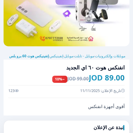
موبايلات وإلكترونيات
موبايل - تابلت
موبايل
إنفينيكس
إنفينيكس هوت 60 برو بلس
›
›
›
›
انفنكس هوت ٦٠ اي الجديد
89.00 JOD
99.00 JOD
−10%
تاريخ الإعلان: 11/11/2025
123
أقوى أجهزة انفنكس
نبذة عن الإعلان