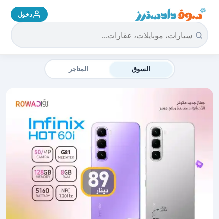
دخول
سوق دادسترز الرئيسية
السوق
المتاجر