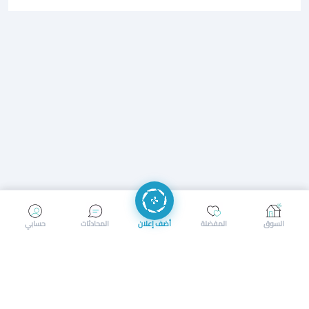
إرسال رسالة
إجراء مكالمة
السوق
المفضلة
أضف إعلان
المحادثات
حسابي