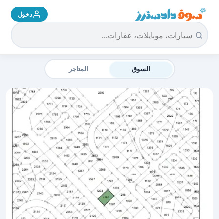
دخول
سوق دادسترز الرئيسية
السوق
المتاجر