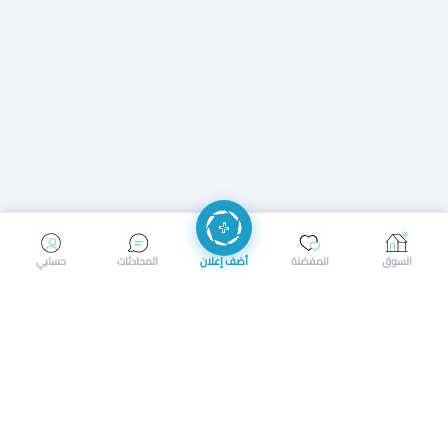
إرسال رسالة
إجراء مكالمة
السوق
المفضلة
أضف إعلان
المحادثات
حسابي