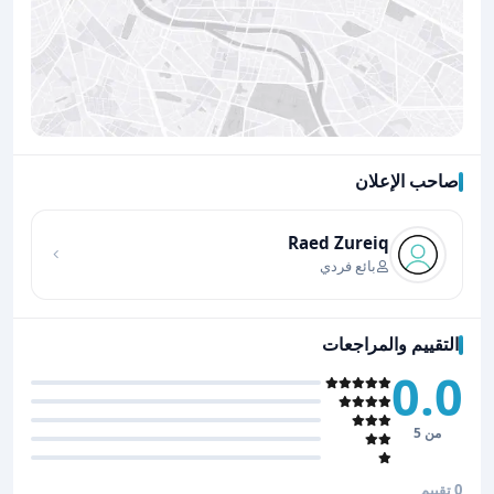
صاحب الإعلان
اضغط لتحميل الموقع
Raed Zureiq
بائع فردي
التقييم والمراجعات
0.0
من 5
0 تقييم