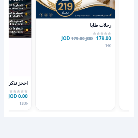
عرض تفاصيل رحلات طايا
رحلات طايا
179.00 JOD
179.00 JOD
1
عرض تفاصيل احج
احجز تذكرتك با
0.00 JOD
13