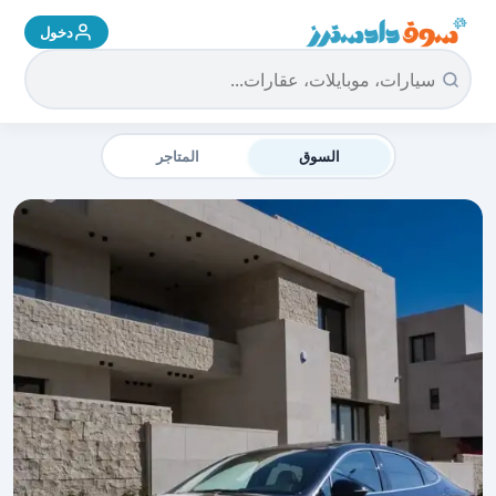
دخول
سوق دادسترز الرئيسية
السوق
المتاجر