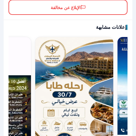
الإبلاغ عن مخالفة
إعلانات مشابهة
يه والبريه والبحريه .