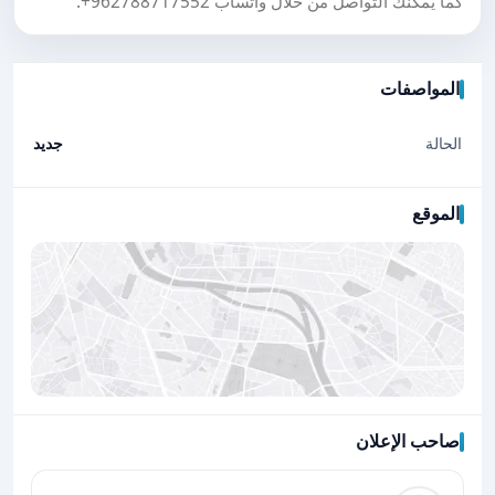
كما يمكنك التواصل من خلال واتساب
+962788717552
.
المواصفات
الحالة
جديد
الموقع
صاحب الإعلان
اضغط لتحميل الموقع