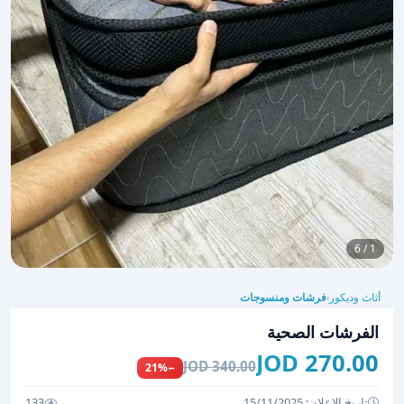
1 / 6
أثاث وديكور
فرشات ومنسوجات
›
الفرشات الصحية
270.00 JOD
340.00 JOD
−21%
تاريخ الإعلان: 15/11/2025
133