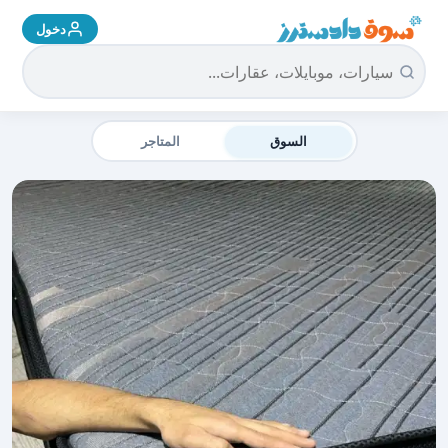
دخول
سوق دادسترز الرئيسية
السوق
المتاجر