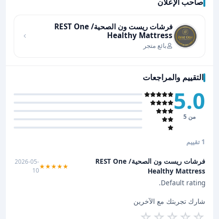
صاحب الإعلان
اضغط لتحميل الموقع
فرشات ريست ون الصحية/ REST One
Healthy Mattress
بائع متجر
التقييم والمراجعات
5.0
من 5
1 تقييم
فرشات ريست ون الصحية/ REST One
2026-05-
★★★★★
10
Healthy Mattress
Default rating.
شارك تجربتك مع الآخرين
☆
☆
☆
☆
☆