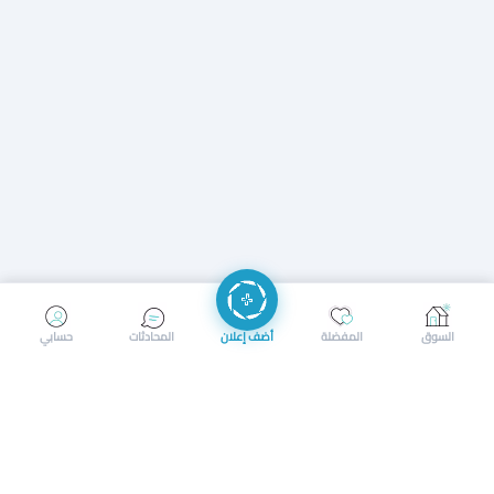
إرسال رسالة
إجراء مكالمة
السوق
المفضلة
أضف إعلان
المحادثات
حسابي