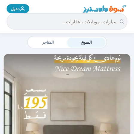
دخول
سوق دادسترز الرئيسية
السوق
المتاجر