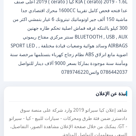
KIA ( cerato) 2019 - 1.6L كيا ( cerato ) 2019 اعلى صنف
عدا فتحه فحص كامل تقريبا 1600CC محرك اقتصادي جدا
ماشية 150 ألف جير اوتوماتيك تبترونك 6 غيار بتمشي اكثر من
300 كيلو بالتنكه غرفه قماش اصلية تحكم طاره جهتين
BLUETOOTH , USB , AUX سنتر مركزي مفتاح ريموتي
️AIRBAGS وسائد هوائية ️وضعيات قيادة مختلفة , , SPORT LED
اضوية مانع انزلاق ABS نظام زجاج كهرباء بتستلمها مرخصة سنة
ومأمنة سنة موجودة بماركا بسعر 9000 آلاف دينار للتواصل
0786442037 واتس0789746220
نبذة عن الإعلان
شاهد إعلان كيا سيراتو 2019 وارد شركة على منصة سوق
دادسترز ضمن فئة طرق ومحركات - سيارات للبيع - كيا - سيراتو
- GT. يمكنك من خلال صفحة الإعلان مشاهدة الصور، التفاصيل،
السعر، ومعلومات التواصل المتاحة.