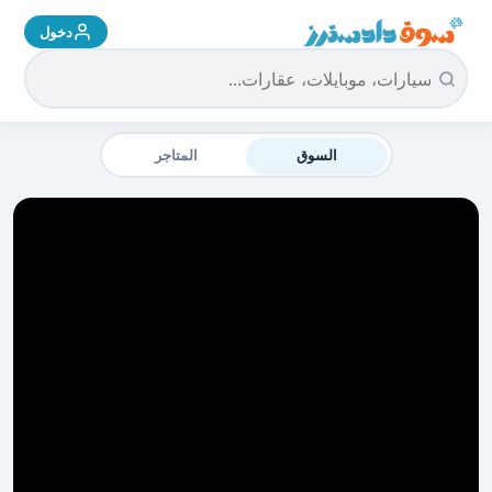
دخول
سوق دادسترز الرئيسية
السوق
المتاجر