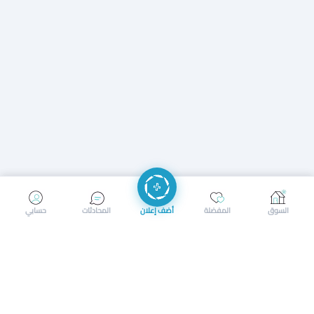
إرسال رسالة
إجراء مكالمة
السوق
المفضلة
أضف إعلان
المحادثات
حسابي