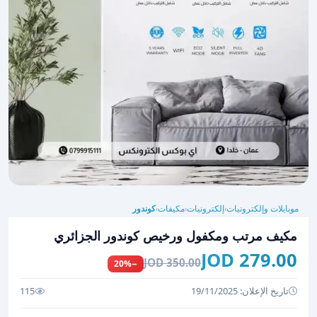
موبايلات وإلكترونيات
إلكترونيات
مكيفات
كوندور
›
›
›
مكيف مرتب ومكفول ورخيص كوندور الجزائري
279.00 JOD
350.00 JOD
−20%
تاريخ الإعلان: 19/11/2025
115