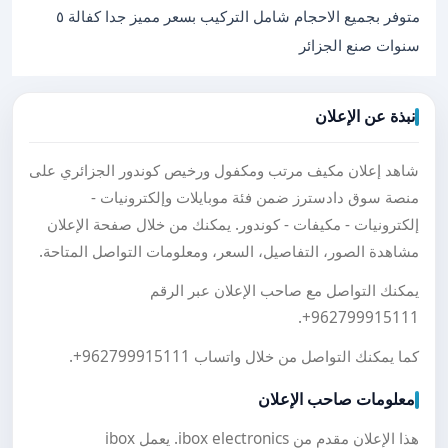
متوفر بجميع الاحجام شامل التركيب بسعر مميز جدا كفالة ٥
سنوات صنع الجزائر
نبذة عن الإعلان
شاهد إعلان مكيف مرتب ومكفول ورخيص كوندور الجزائري على
منصة سوق دادسترز ضمن فئة موبايلات وإلكترونيات -
إلكترونيات - مكيفات - كوندور. يمكنك من خلال صفحة الإعلان
مشاهدة الصور، التفاصيل، السعر، ومعلومات التواصل المتاحة.
يمكنك التواصل مع صاحب الإعلان عبر الرقم
.
+962799915111
كما يمكنك التواصل من خلال واتساب
+962799915111
.
معلومات صاحب الإعلان
هذا الإعلان مقدم من ibox electronics. يعمل ibox