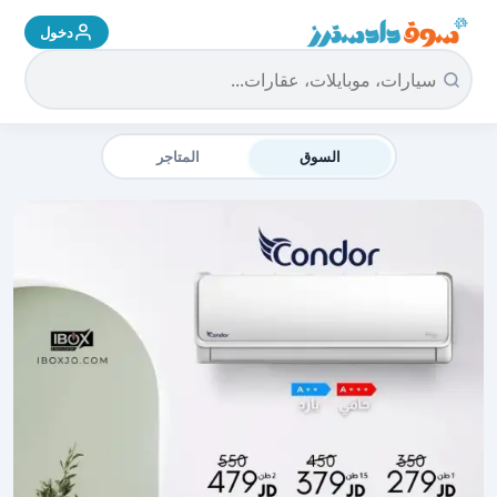
دخول
سوق دادسترز الرئيسية
السوق
المتاجر