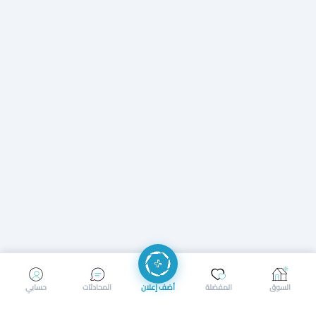
إرسال رسالة
إجراء مكالمة
السوق
المفضلة
أضف إعلان
المحادثات
حسابي