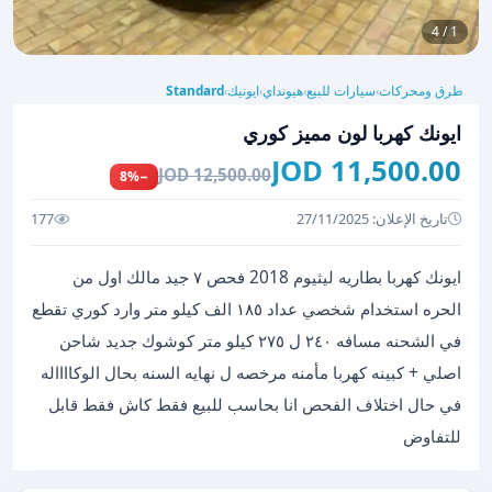
1 / 4
طرق ومحركات
سيارات للبيع
هيونداي
ايونيك
Standard
›
›
›
›
ايونك كهربا لون مميز كوري
11,500.00 JOD
12,500.00 JOD
−8%
تاريخ الإعلان: 27/11/2025
177
ايونك كهربا بطاريه ليثيوم 2018 فحص ٧ جيد مالك اول من
الحره استخدام شخصي عداد ١٨٥ الف كيلو متر وارد كوري تقطع
في الشحنه مسافه ٢٤٠ ل ٢٧٥ كيلو متر كوشوك جديد شاحن
اصلي + كبينه كهربا مأمنه مرخصه ل نهايه السنه بحال الوكااااله
في حال اختلاف الفحص انا بحاسب للبيع فقط كاش فقط قابل
للتفاوض