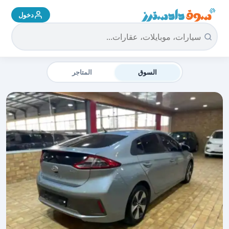
دخول
سوق دادسترز الرئيسية
السوق
المتاجر