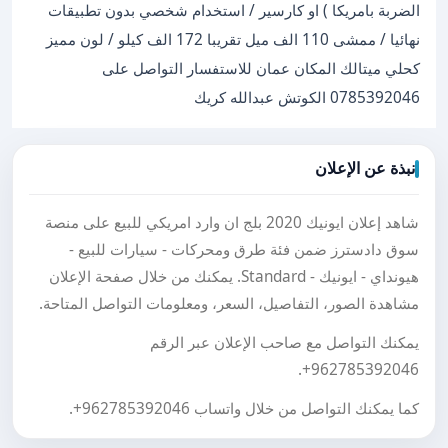
الضربة بامريكا ) او كارسير / استخدام شخصي بدون تطبيقات
نهائيا / ممشى 110 الف ميل تقريبا 172 الف كيلو / لون مميز
كحلي ميتالك المكان عمان للاستفسار التواصل على
0785392046 الكوتش عبدالله كريك
نبذة عن الإعلان
شاهد إعلان ايونيك 2020 بلج ان وارد امريكي للبيع على منصة
سوق دادسترز ضمن فئة طرق ومحركات - سيارات للبيع -
هيونداي - ايونيك - Standard. يمكنك من خلال صفحة الإعلان
مشاهدة الصور، التفاصيل، السعر، ومعلومات التواصل المتاحة.
يمكنك التواصل مع صاحب الإعلان عبر الرقم
.
+962785392046
كما يمكنك التواصل من خلال واتساب
+962785392046
.