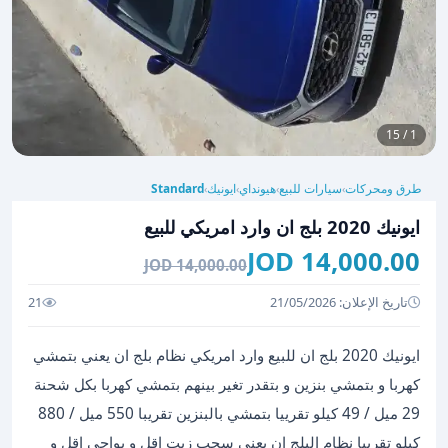
1 / 15
طرق ومحركات
سيارات للبيع
هيونداي
ايونيك
Standard
›
›
›
›
ايونيك 2020 بلج ان وارد امريكي للبيع
14,000.00 JOD
14,000.00 JOD
تاريخ الإعلان: 21/05/2026
21
ايونيك 2020 بلج ان للبيع وارد امريكي نظام بلج ان يعني بتمشي
كهربا و بتمشي بنزين و بتقدر تغير بينهم بتمشي كهربا بكل شحنة
29 ميل / 49 كيلو تقرييا بتمشي بالبنزين تقريبا 550 ميل / 880
كيلو تقريبا نظام البلج ان يعني سحب زيت اقل و بواجي اقل و