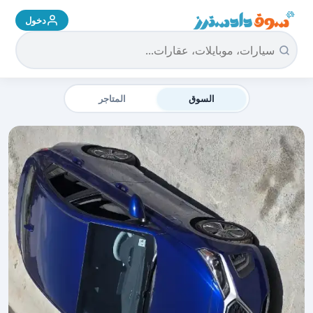
دخول
سوق دادسترز الرئيسية
السوق
المتاجر