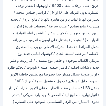
افريج اعلى ايرفلاب شغال 100% / اوتوهولد ( بتقدر توقف
السيارة بدون البريك على D او N ) / كراسي قماش مدفية /
تغيير من كهربا لهايبرد و من هايبرد لكهربا / مانع انزلاق / تحديد
مسرب / مانع تصادم / مثبت سرعة / وضعيات قيادة ( ايكو ،
سبورت ، توب ترونك ) / كويك شفتر ( للشحن اثناء القيادة او
للغيارات ) / اوتو كار ( بشتغل على ايفون و اندرويد من ميزاته
بشغل الخرائط ) / جنط الشركة الاصلي مع برداية الصندوق
الاصلية / مرخصة للسنة الجاي / كوشوك امامي جديد نوع
بيريللي الكفالة موجودة و خلفي نوع ميشلان / غيار زيت و فلتر
جديد / شاشة اصلية / كاميرا خلفية اصلية / بلوتوث / تحكم طارة
/ اوانر صوتية بشكل ممتاز جدا خصوصا مع تطبيق خاطية الاوتو
اندرويد او ابل كار بلاي / دخول و تشغيل بصمة / بريك ABS /
مدخل USB / حساس ضغط الاطارات على الاربع اطارات / رادار
/ انوار نهارية مصابيح ليد / الفحص 3 جيد وارد امريكي / بتقدر
تشوف السيارة من الرقم التسلسلي الموجود على السيارة (