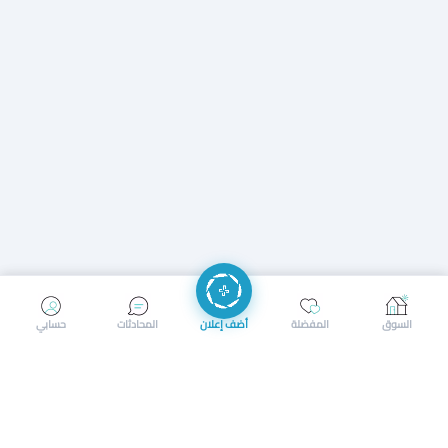
إرسال رسالة
إجراء مكالمة
السوق
المفضلة
أضف إعلان
المحادثات
حسابي