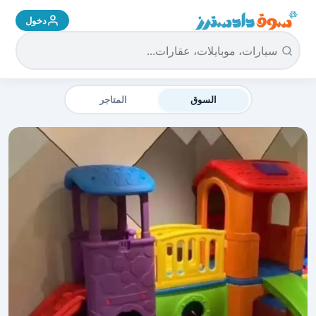
دخول
سوق دادسترز الرئيسية
السوق
المتاجر