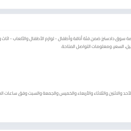
موعة للمهندس الصغير 7 دنانير/م ن ظ م٥ على منصة سوق دادسترز ضمن فئة أناقة وأطفال - لوازم الأطفال والألعاب - ا
ل، السعر، ومعلومات التواصل المتاحة.
من Dahab store. يعمل Dahab store خلال أيام الأحد والاثنين والثلاثاء والأربعاء والخميس والجمعة والسبت وفق ساعات