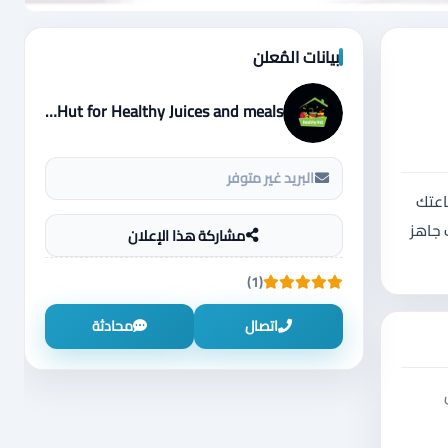
بيانات المُعلن
Healthy Hut for Healthy Juices and meals
البريد غير متوفر
 مناعتك
ذ الشوت… وخلي جسمك جاهز
مشاركة هذا الإعلان
(1)
اتصال
محادثة