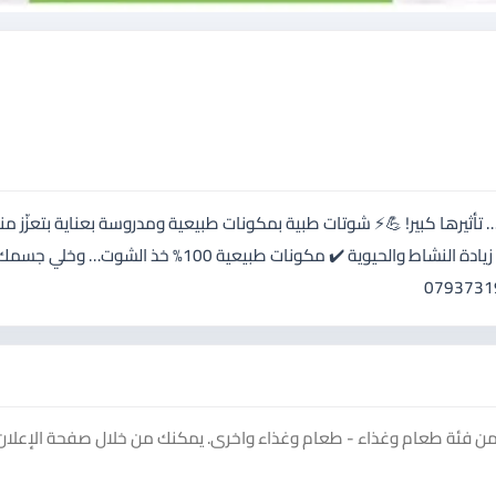
ت طبية من Healthy Hut 🔥 جرعة صغيرة… تأثيرها كبير! 💪⚡ شوتات طبية بمكونات طبيعية ومدروسة بعناية بتعزّز
💚 وبتعطيك طاقة مش طبيعية طول اليوم 🚀 ✔️ تقوية المناعة ✔️ زيادة النشاط والحيوية ✔️ مكونات طبيعية 100% خ
ن فئة طعام وغذاء - طعام وغذاء واخرى. يمكنك من خلال صفحة الإعلان